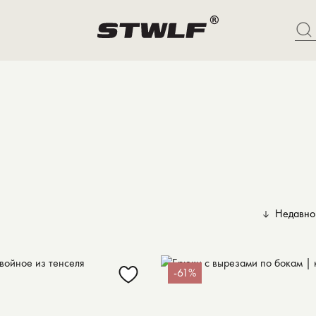
Недавно
Недавно доб
Популярные
-61%
Сначала деш
Сначала доро