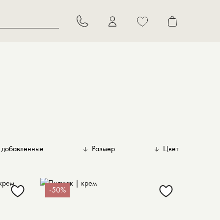
 добавленные
Размер
Цвет
Голубой
авленные
XS-S
Черный
S-M
-50%
евые
Кремовый
M
гие
M-L