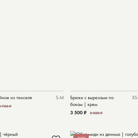
По размеру с
По названию
йное из тенселя
S-M
Брюки с вырезами по
XS
бокам | крем
0 780 ₽
3 500 ₽
8 880 ₽