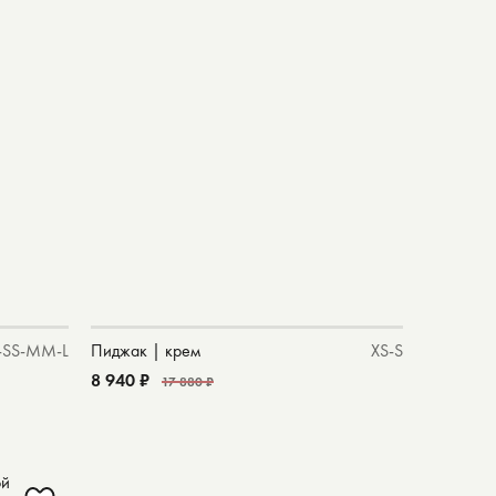
кидки
L
31
32
33
-S
S-M
M-L
Пиджак | крем
XS-S
8 940 ₽
17 880 ₽