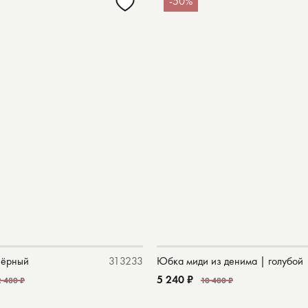
-50%
чёрный
31
32
33
Юбка миди из денима | голубой
5 240 ₽
2 480 ₽
10 480 ₽