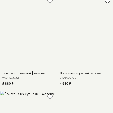
Лонгслив на молнии | меланж
Лонгслив из кулирки|молоко
XS-S
S-M
M-L
XS-S
S-M
M-L
5 880 ₽
4 680 ₽