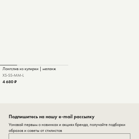
Лонгслив из кулирки | меланж
XS-S
S-M
M-L
4 680 ₽
Подпишитесь на нашу e-mail рассылку
Узнавай первым о новинках и акциях бренда, получайте подборки
образов и советы от стилистов