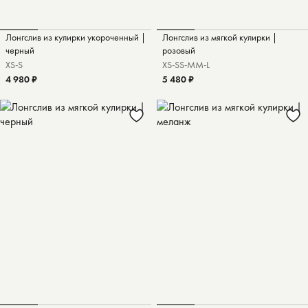
Лонгслив из кулирки укороченный |
Лонгслив из мягкой кулирки |
черный
розовый
XS-S
XS-S
S-M
M-L
4 980 ₽
5 480 ₽