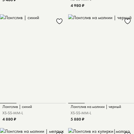
4 980 ₽
Лонгслив | синий
Лонгслив на молнии | черный
XS-S
S-M
M-L
XS-S
S-M
M-L
4 880 ₽
5 880 ₽