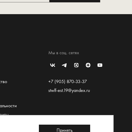
Мы в соц. сетях
ство
+7 (905) 870-33-37
stwlf-est.19@yandex.ru
альности
зиты
льское
Принять