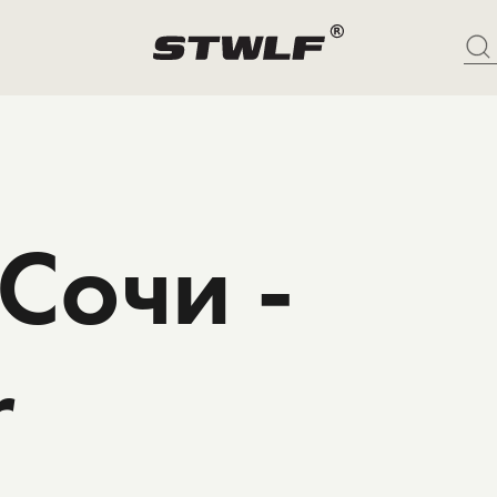
Сочи -
r