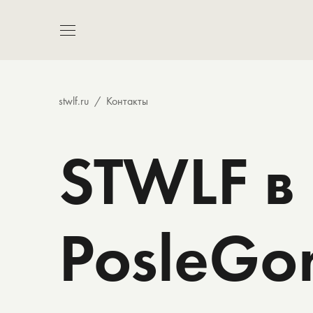
stwlf.ru
Контакты
STWLF в 
PosleGo