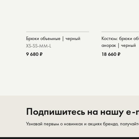
Брюки объемные | черный
Костюм: брюки об
анорак | черный
XS-S
S-M
M-L
9 680 ₽
18 660 ₽
Подпишитесь на нашу e-m
Узнавай первым о новинках и акциях бренда, получайт