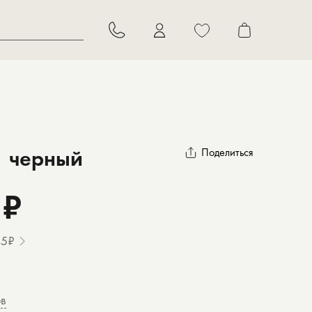
В корзину
| черный
Поделиться
 ₽
45₽
ов