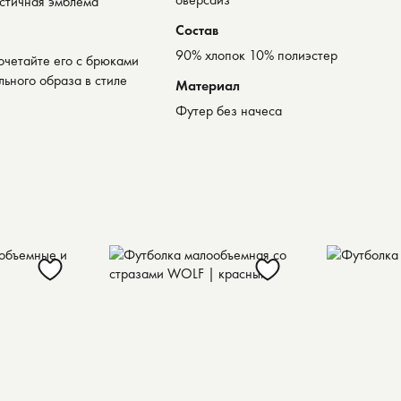
стичная эмблема
Состав
90% хлопок 10% полиэстер
очетайте его с брюками
льного образа в стиле
Материал
Футер без начеса