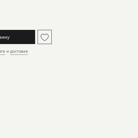
зину
ате
и
доставке