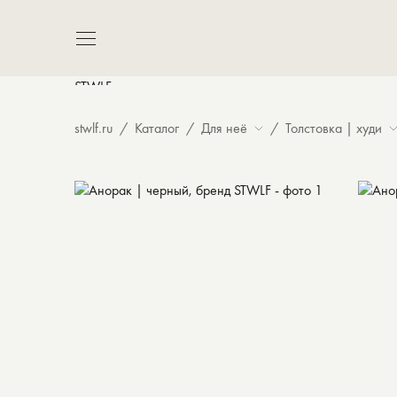
8 980 ₽
stwlf.ru
Каталог
Для неё
Толстовка | худи