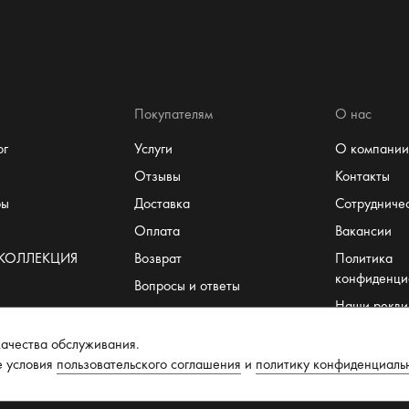
Покупателям
О нас
ог
Услуги
О компании
Отзывы
Контакты
ры
Доставка
Сотрудниче
Оплата
Вакансии
 КОЛЛЕКЦИЯ
Возврат
Политика
конфиденци
Вопросы и ответы
Наши рекви
Система лояльности
Пользовате
т
Размеры
ачества обслуживания.
соглашение
е условия
пользовательского соглашения
и
политику конфиденциаль
Рекомендации по уходу