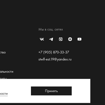
Мы в соц. сетях
ство
+7 (905) 870-33-37
stwlf-est.19@yandex.ru
альности
зиты
льское
Принять
ности