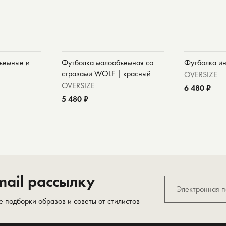
ъемные и
Футболка малообъемная со
Футболка ин
стразами WOLF | красный
OVERSIZE
OVERSIZE
6 480 ₽
5 480 ₽
ail рассылку
е подборки образов и советы от стилистов