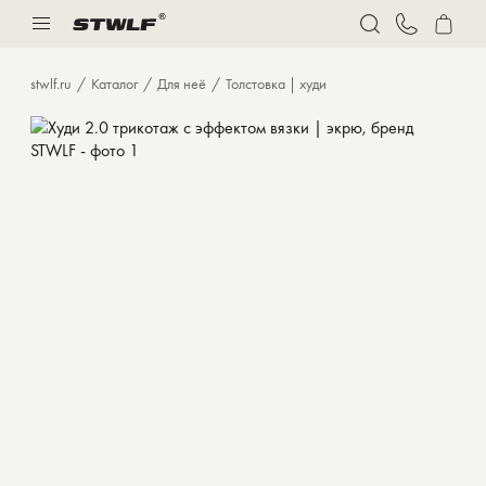
Нижнее белье
Спорт
stwlf.ru
Каталог
Для неё
Толстовка | худи
Костюмы
Толстовки и худи
Футболки
Брюки
Бермуды
Верхняя одежда
Нижнее белье