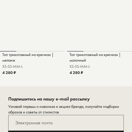
Топ трикотажный на крючках |
Топ трикотажный на крючках |
меланж
молочный
XS-S
S-M
M-L
XS-S
S-M
M-L
4 280 ₽
4 280 ₽
Подпишитесь на нашу e-mail рассылку
Узнавай первым о новинках и акциях бренда, получайте подборки
образов и советы от стилистов