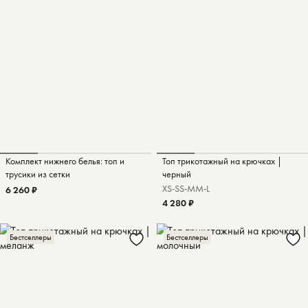
Комплект нижнего белья: топ и
Топ трикотажный на крючках |
трусики из сетки
черный
XS-S
S-M
M-L
6 260 ₽
4 280 ₽
Бестселлеры
Бестселлеры