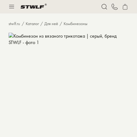
Нижнее белье
Спорт
stwlf.ru
Каталог
Для неё
Комбинезоны
Костюмы
Толстовки и худи
Футболки
Брюки
Бермуды
Верхняя одежда
Нижнее белье