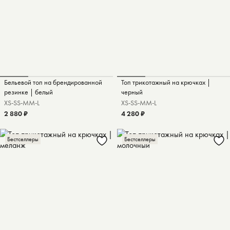
Бельевой топ на брендированной
Топ трикотажный на крючках |
резинке | белый
черный
XS-S
S-M
M-L
XS-S
S-M
M-L
2 880 ₽
4 280 ₽
Бестселлеры
Бестселлеры