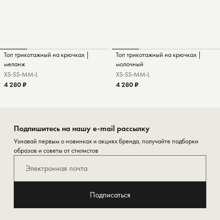
Топ трикотажный на крючках |
Топ трикотажный на крючках |
меланж
молочный
XS-S
S-M
M-L
XS-S
S-M
M-L
4 280 ₽
4 280 ₽
Подпишитесь на нашу e-mail рассылку
Узнавай первым о новинках и акциях бренда, получайте подборки
образов и советы от стилистов
Подписаться