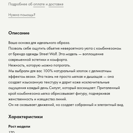
Подробнее об
оплате
и
доставке
Нужна помощь?
Описание
Ваша основа для идеального образа.
Позволь себе ощутить объятия невероятного уюта с комбинезоном
от бренда одежды Street Wolf. Эта модель — воплощение
современной эстетики и комфорта.
Нежность, которую можно потрогать.
Мы выбрали для вас 100% натуральный хлопок с деликатным
эффектом вязки. Эта ткань не просто мягкая и дышащая — она
создает изысканную текстуру и дарит коже исключительные
ощущения каждый день.Силуэт, который восхищает: Приталенный
крой комбинезона мягко обрисовывает фигуру, подчеркивая
женственность и изящество линий.
Он не сковывает движений, но создает собранный и элегантный вид.
Характеристики
Рост модели
170