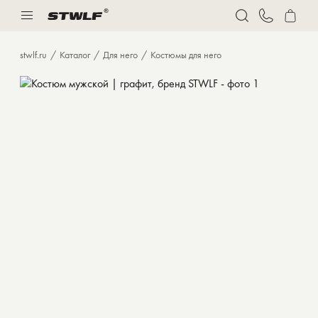
Нижнее белье
Спорт
stwlf.ru
Каталог
Для него
Костюмы для него
Костюмы
Толстовки и худи
Футболки
Брюки
Бермуды
Верхняя одежда
Нижнее белье