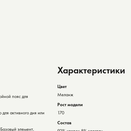
Характеристики
Цвет
Меланж
ойной пояс для
.⠀
Рост модели
 для активного дня или
170
Состав
.Базовый элемент,
92% хлопок 8% эластан