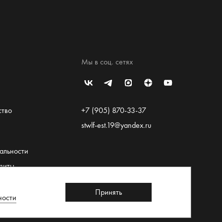
Мы в соц. сетях
ство
+7 (905) 870-33-37
stwlf-est.19@yandex.ru
альности
зиты
льское
Принять
ности