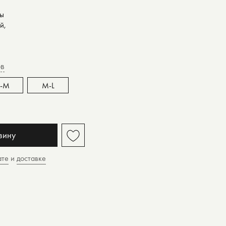
ов
S-M
M-L
зину
ате
и
доставке