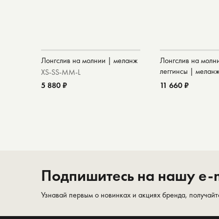
Лонгслив на молнии | меланж
Лонгслив на молн
леггинсы | мелан
XS-S
S-M
M-L
5 880 ₽
11 660 ₽
Подпишитесь на нашу e-m
Узнавай первым о новинках и акциях бренда, получайт