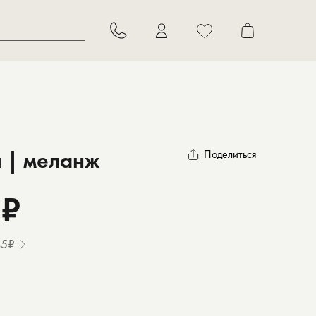
В корзину
 | меланж
Поделиться
 ₽
45₽