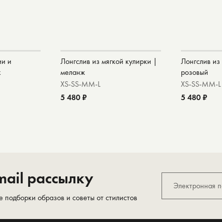
ии и
Лонгслив из мягкой кулирки |
Лонгслив из
ж
меланж
розовый
XS-S
S-M
M-L
XS-S
S-M
M-L
5 480 ₽
5 480 ₽
ail рассылку
е подборки образов и советы от стилистов