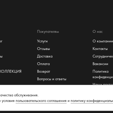
Покупателям
О нас
ог
Услуги
О компании
Отзывы
Контакты
ры
Доставка
Сотрудниче
Оплата
Вакансии
 КОЛЛЕКЦИЯ
Возврат
Политика
конфиденци
Вопросы и ответы
Наши рекви
Система лояльности
Пользовате
т
Размеры
ачества обслуживания.
соглашение
е условия
пользовательского соглашения
и
политику конфиденциаль
Рекомендации по уходу