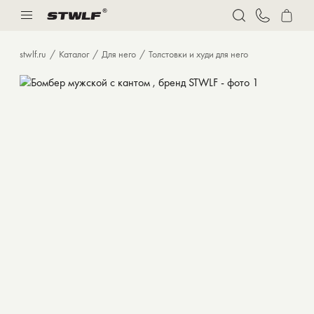
Нижнее белье
Спорт
stwlf.ru
Каталог
Для него
Толстовки и худи для него
Костюмы
Толстовки и худи
Футболки
Брюки
Бермуды
Верхняя одежда
Нижнее белье