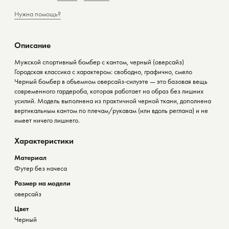
Нужна помощь?
Описание
Мужской спортивный бомбер с кантом, черный (оверсайз)
Городская классика с характером: свободно, графично, смело
Черный бомбер в объемном оверсайз-силуэте — это базовая вещь
современного гардероба, которая работает на образ без лишних
усилий. Модель выполнена из практичной черной ткани, дополнена
вертикальным кантом по плечам/рукавам (или вдоль реглана) и не
имеет ничего лишнего.
Характеристики
Материал
Футер без начеса
Размер на модели
оверсайз
Цвет
Черный