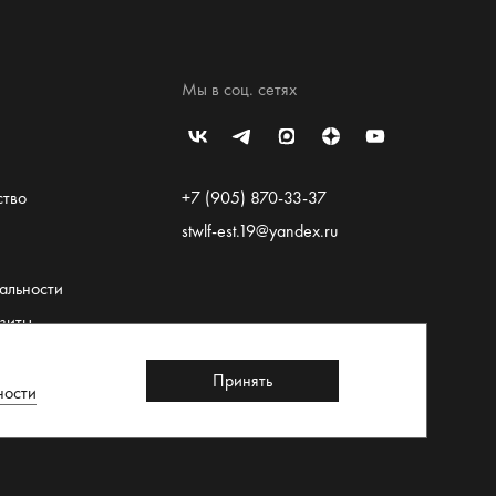
Мы в соц. сетях
ство
+7 (905) 870-33-37
stwlf-est.19@yandex.ru
альности
зиты
льское
Принять
ности