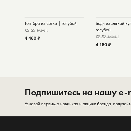
Топ-бра из сетки | голубой
Боди из мягкой ку
голубой
XS-S
S-M
M-L
XS-S
S-M
M-L
4 480 ₽
4 180 ₽
Подпишитесь на нашу e-m
Узнавай первым о новинках и акциях бренда, получайт