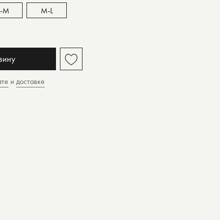
S-M
M-L
зину
ате
и
доставке