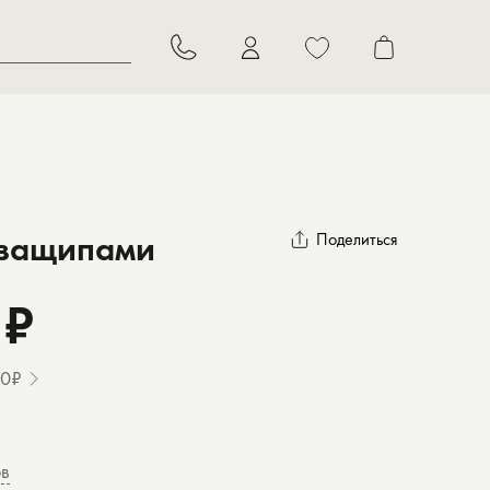
В корзину
 защипами
Поделиться
 ₽
20₽
ов