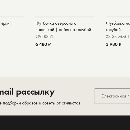
лирки |
Футболка оверсайз с
Футболка на
вышивкой | небесно-голубой
голубой
OVERSIZE
XS-S
S-M
M-L
6 480 ₽
3 980 ₽
ail рассылку
е подборки образов и советы от стилистов