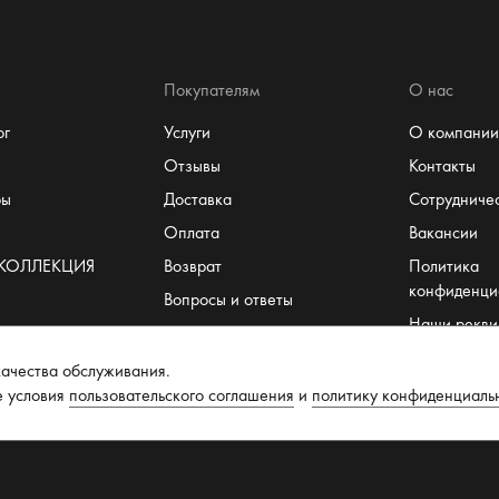
Покупателям
О нас
ог
Услуги
О компании
Отзывы
Контакты
ры
Доставка
Сотрудниче
Оплата
Вакансии
 КОЛЛЕКЦИЯ
Возврат
Политика
конфиденци
Вопросы и ответы
Наши рекви
Система лояльности
Пользовате
т
Размеры
ачества обслуживания.
соглашение
е условия
пользовательского соглашения
и
политику конфиденциаль
Рекомендации по уходу