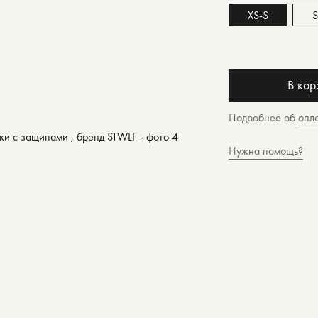
XS-S
В кор
Подробнее об
опл
Нужна помощь?