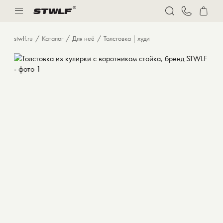
Нижнее белье
Спорт
stwlf.ru
Каталог
Для неё
Толстовка | худи
Костюмы
Толстовки и худи
Футболки
Брюки
Бермуды
Верхняя одежда
Нижнее белье