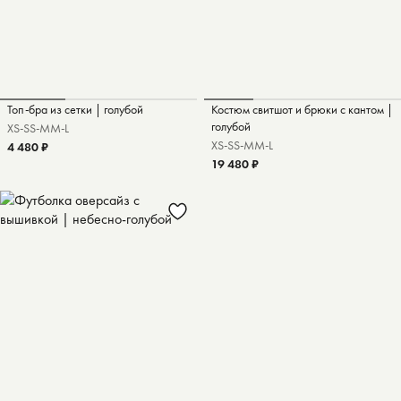
Топ-бра из сетки | голубой
Костюм свитшот и брюки с кантом |
голубой
XS-S
S-M
M-L
XS-S
S-M
M-L
4 480 ₽
19 480 ₽