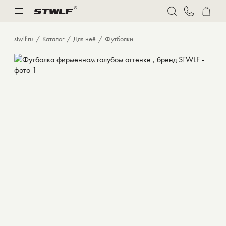
Нижнее белье
Спорт
stwlf.ru
Каталог
Для неё
Футболки
Костюмы
Толстовки и худи
Футболки
Брюки
Бермуды
Верхняя одежда
Нижнее белье