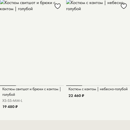
Костюм свитшот и брюки с кантом |
Костюм с кантом | небесно-голубой
голубой
22 460 ₽
XS-S
S-M
M-L
19 480 ₽