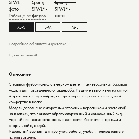
Таблица размеров
XS-S
S-M
M-L
Подробнее об
оплате
и
доставке
Нужна помощь?
Описание
Стильная футболка-поло в черном цвете — универсальная базовая
модель для повседневного гардероба. Изделие выполнено из мягкой
и приятной к телу кулирки, которая хорошо пропускает воздух и
комфортна в носке.
Модель дополнена аккуратным отложным воротником и застежкой
на кнопках, что придает образу сдержанный и современный вид.
Черный цвет легко сочетается с джинсами, брюками, шортами и
спортивной одеждой.
Идеальный вариант для прогулок, работы, учебы и повседневного
использования.