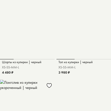
Шорты из кулирки | черный
Топ из кулирки | черный
XS-S
S-M
M-L
XS-S
S-M
M-L
4 480 ₽
3 980 ₽