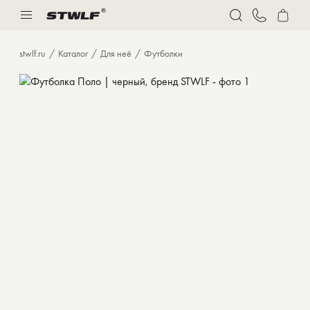
Нижнее белье
Спорт
stwlf.ru
Каталог
Для неё
Футболки
Костюмы
Толстовки и худи
Футболки
Брюки
Бермуды
Верхняя одежда
Нижнее белье