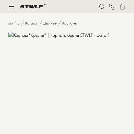
Нижнее белье
Спорт
stwlf.ru
Каталог
Для неё
Костюмы
Костюмы
Толстовки и худи
Футболки
Брюки
Бермуды
Верхняя одежда
Нижнее белье