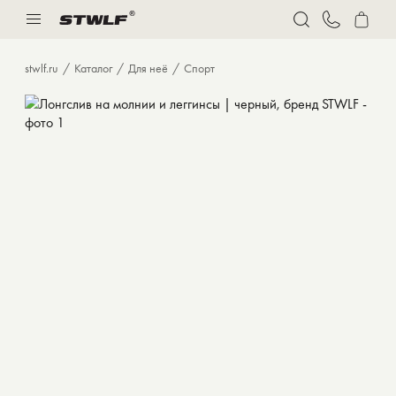
Нижнее белье
Спорт
stwlf.ru
Каталог
Для неё
Спорт
Костюмы
Толстовки и худи
Футболки
Брюки
Бермуды
Верхняя одежда
Нижнее белье