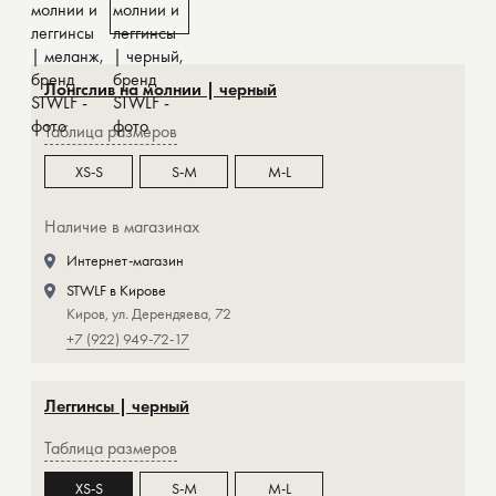
Лонгслив на молнии | черный
Таблица размеров
XS-S
S-M
M-L
Наличие в магазинах
Интернет-магазин
STWLF в Кирове
Киров, ул. Дерендяева, 72
+7 (922) 949-72-17
Леггинсы | черный
Таблица размеров
XS-S
S-M
M-L