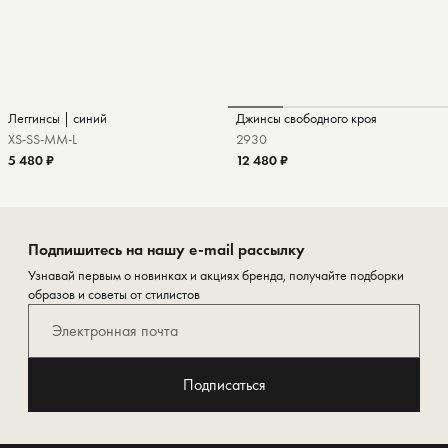
Леггинсы | синий
Джинсы свободного кроя
XS-S
S-M
M-L
29
30
5 480 ₽
12 480 ₽
Подпишитесь на нашу e-mail рассылку
Узнавай первым о новинках и акциях бренда, получайте подборки
образов и советы от стилистов
Подписаться