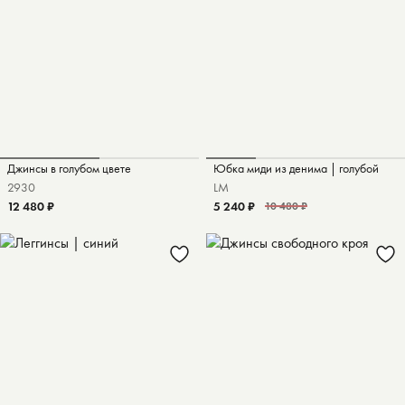
Джинсы в голубом цвете
Юбка миди из денима | голубой
29
30
L
M
12 480 ₽
5 240 ₽
10 480 ₽