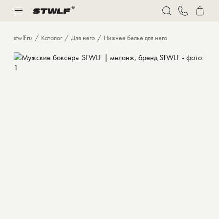
Нижнее белье
Спорт
stwlf.ru
Каталог
Для него
Нижнее белье для него
Костюмы
Толстовки и худи
Футболки
Брюки
Бермуды
Верхняя одежда
Нижнее белье