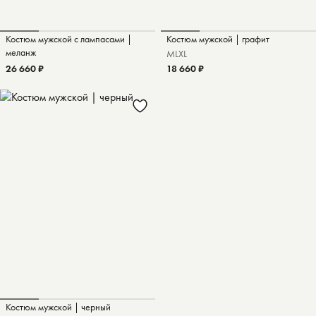
Костюм мужской с лампасами |
Костюм мужской | графит
меланж
M
L
XL
26 660 ₽
18 660 ₽
Костюм мужской | черный