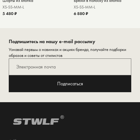
Шорты из хлопка
Брюки в полоску из хлопка
XS-S
S-M
M-L
XS-S
S-M
M-L
5 480 ₽
6 880 ₽
Подпишитесь на нашу e-mail рассылку
Узнавай первым о новинках и акциях бренда, получайте подборки
образов и советы от стилистов
Подписаться