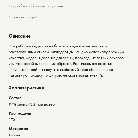
Подробнее об
оплате
и
доставке
Нужна помощь?
Описание
Эта рубашка - идеальный баланс между элегантностью и
расслабленным стилем. Благодаря дышащему материалу премиум-
качества, модель идеальна для весны, прохладных летних вечеров
или многослойных осенних образов. Вертикальная полоска
визуально стройнит силуэт, а свободный крой обеспечивает
идеальную посадку по фигуре, не сковывая движений.
Характеристики
Состав
97% хлопок 3% полиэстер
Рост модели
170
Материал
Хлопок