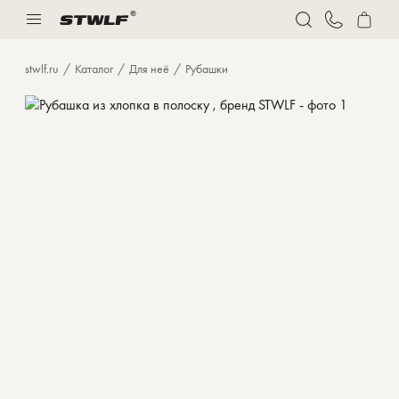
Нижнее белье
Спорт
stwlf.ru
Каталог
Для неё
Рубашки
Костюмы
Толстовки и худи
Футболки
Брюки
Бермуды
Верхняя одежда
Нижнее белье