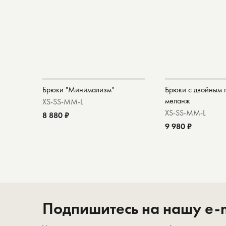
Брюки​ "Минимализм"
Брюки с двойным 
меланж
XS-S
S-M
M-L
XS-S
S-M
M-L
8 880 ₽
9 980 ₽
Подпишитесь на нашу e-m