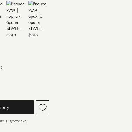
ов
зину
ате
и
доставке