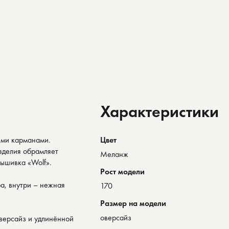
Характеристики
ыми карманами.
Цвет
зделия обрамляет
Меланж
вышивка «Wolf».
Рост модели
а, внутри – нежная
170
Размер на модели
оверсайз
версайз и удлинённой