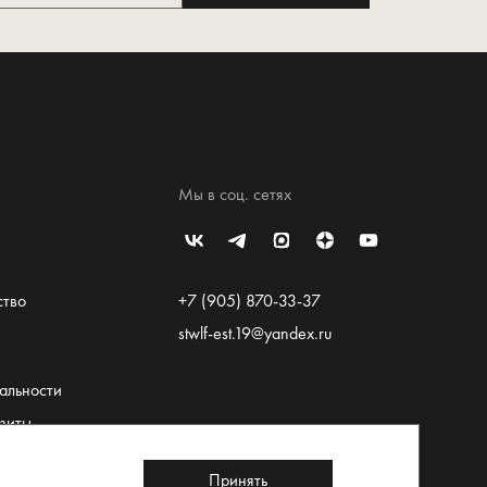
Мы в соц. сетях
ство
+7 (905) 870-33-37
stwlf-est.19@yandex.ru
альности
зиты
льское
Принять