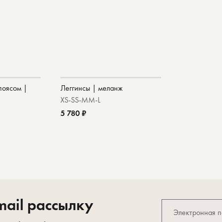
поясом |
Леггинсы | меланж
XS-S
S-M
M-L
5 780 ₽
ail рассылку