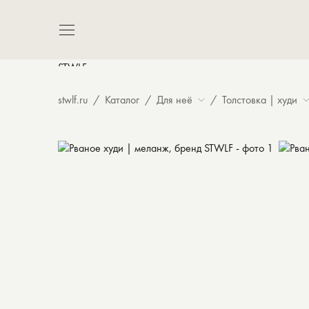
14 480 ₽
stwlf.ru
Каталог
Для неё
Толстовка | худи