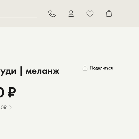
В корзину
худи | меланж
Поделиться
0 ₽
20₽