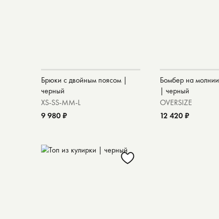
Брюки с двойным поясом |
Бомбер на молнии
черный
| черный
XS-S
S-M
M-L
OVERSIZE
9 980 ₽
12 420 ₽