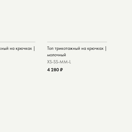
жный на крючках |
Топ трикотажный на крючках |
молочный
XS-S
S-M
M-L
4 280 ₽