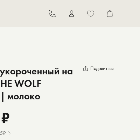
В корзину
 укороченный на
Поделиться
THE WOLF
| молоко
 ₽
75₽