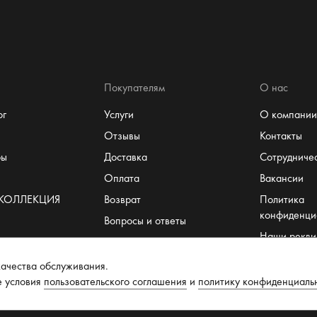
Покупателям
О нас
ог
Услуги
О компании
Отзывы
Контакты
ры
Доставка
Сотрудниче
Оплата
Вакансии
 КОЛЛЕКЦИЯ
Возврат
Политика
конфиденци
Вопросы и ответы
Наши рекви
Система лояльности
Пользовате
т
Размеры
ачества обслуживания.
соглашение
е условия
пользовательского соглашения
и
политику конфиденциаль
Рекомендации по уходу