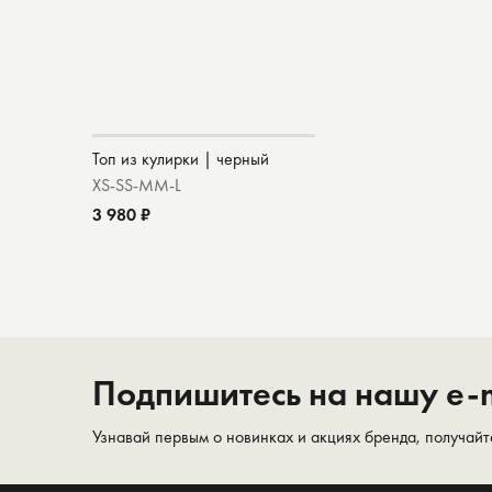
Топ из кулирки | черный
XS-S
S-M
M-L
3 980 ₽
Подпишитесь на нашу e-m
Узнавай первым о новинках и акциях бренда, получайт