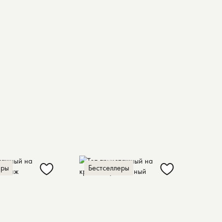
еры
Бестселлеры