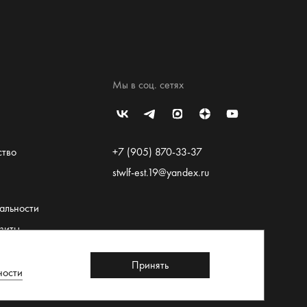
Мы в соц. сетях
ство
+7 (905) 870-33-37
stwlf-est.19@yandex.ru
альности
зиты
льское
Принять
ности