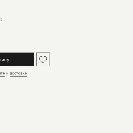
ов
зину
ате
и
доставке