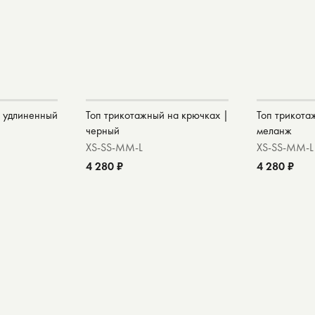
​ удлиненный
Топ трикотажный на крючках |
Топ трикота
черный
меланж
XS-S
S-M
M-L
XS-S
S-M
M-L
4 280 ₽
4 280 ₽